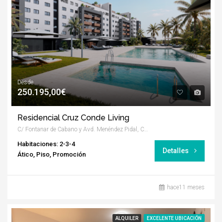
Desde
250.195,00€
Residencial Cruz Conde Living
C/ Fontanar de Cabano y Avd. Menéndez Pidal, Córdoba
Habitaciones: 2-3-4
Detalles
Ático, Piso, Promoción
hace11 meses
ALQUILER
EXCELENTE UBICACIÓN