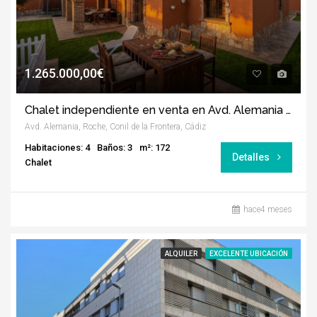
1.265.000,00€
Chalet independiente en venta en Avd. Alemania – Roche
Avd. Alemania, Roche, Conil de la Frontera, Cádiz
Habitaciones: 4
Baños: 3
m²: 172
Detalles
Chalet
hace4 meses
ALQUILER
EXCELENTE UBICACIÓN