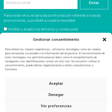
Enviar
Para recibir en tu email toda la infromación referente a nuevas
promociones, suscríbete a nuestra newsletter
He leído y acepto los términos y condiciones
Acepto recibir información comercial
Gestionar consentimiento
Para ofrecer las mejores experiencias, utilizamos tecnologías como las cookies
para almacenar y/o acceder a la información del dispositivo. El consentimiento de
estas tecnologías nos permitirá procesar datos como el comportamiento de
navegación o las identificaciones únicas en este sitio. No consentir o retirar el
consentimiento, puede afectar negativamente a ciertas características y
funciones.
Aceptar
Denegar
Inmoclover
- ® //
Agencias
//
Aviso Legal
//
Política de privacidad
// Política
Ver preferencias
de cookies
// Canal Denuncias
• Powered by
blusmoon