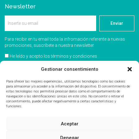
Newsletter
Enviar
Para recibir en tu email toda la infromación referente a nuevas
promociones, suscríbete a nuestra newsletter
He leído y acepto los términos y condiciones
Acepto recibir información comercial
Gestionar consentimiento
Para ofrecer las mejores experiencias, utilizamos tecnologías como las cookies
para almacenar y/o acceder a la información del dispositivo. El consentimiento de
estas tecnologías nos permitirá procesar datos como el comportamiento de
navegación o las identificaciones únicas en este sitio. No consentir o retirar el
consentimiento, puede afectar negativamente a ciertas características y
funciones.
Aceptar
Denegar