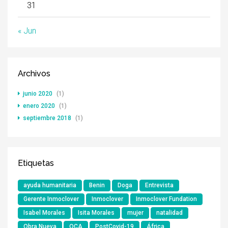
31
« Jun
Archivos
junio 2020
(1)
enero 2020
(1)
septiembre 2018
(1)
Etiquetas
ayuda humanitaria
Benin
Doga
Entrevista
Gerente Inmoclover
Inmoclover
Inmoclover Fundation
Isabel Morales
Isita Morales
mujer
natalidad
Obra Nueva
OCA
PostCovid-19
África