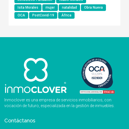
Isita Morales
mujer
natalidad
Obra Nueva
OCA
PostCovid-19
África
Inmoclover es una empresa de servicios inmobiliarios, con
vocación de futuro, especializada en la gestión de inmuebles.
Contáctanos