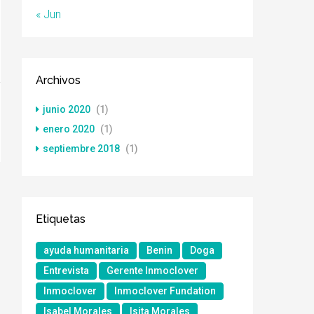
« Jun
Archivos
junio 2020
(1)
enero 2020
(1)
septiembre 2018
(1)
Etiquetas
ayuda humanitaria
Benin
Doga
Entrevista
Gerente Inmoclover
Inmoclover
Inmoclover Fundation
Isabel Morales
Isita Morales