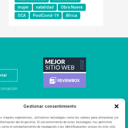
mujer
natalidad
Obra Nueva
OCA
PostCovid-19
África
viar
nfromación
Gestionar consentimiento
 y
las mejores experiencias, utilizamos tecnologías como las cookies para almacenar y/o
información del dispositivo. El consentimiento de estas tecnologías nos permitirá
omercial
s como el comportamiento de navegación o las identificaciones únicas en este sitio.