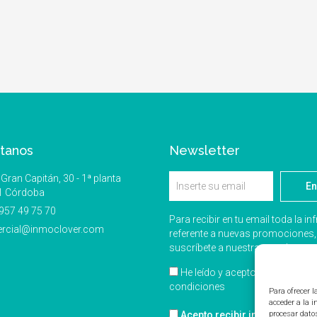
tanos
Newsletter
Gran Capitán, 30 - 1ª planta
En
1 Córdoba
957 49 75 70
Para recibir en tu email toda la i
rcial@inmoclover.com
referente a nuevas promociones,
suscríbete a nuestra newsletter
He leído y acepto los términos
condiciones
Para ofrecer 
acceder a la 
Acepto recibir información c
procesar dato