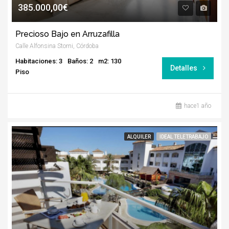
385.000,00€
Precioso Bajo en Arruzafilla
Calle Alfonsina Storni, Córdoba
Habitaciones: 3
Baños: 2
m2: 130
Detalles
Piso
hace1 año
ALQUILER
IDEAL TELETRABAJO