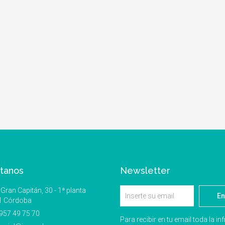
tanos
Newsletter
Gran Capitán, 30 - 1ª planta
En
1 Córdoba
957 49 75 70
Para recibir en tu email toda la i