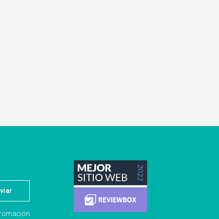
viar
nfromación