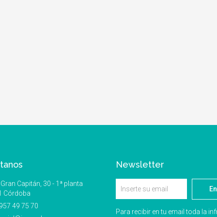
tanos
Newsletter
Gran Capitán, 30 - 1ª planta
En
1 Córdoba
957 49 75 70
Para recibir en tu email toda la i