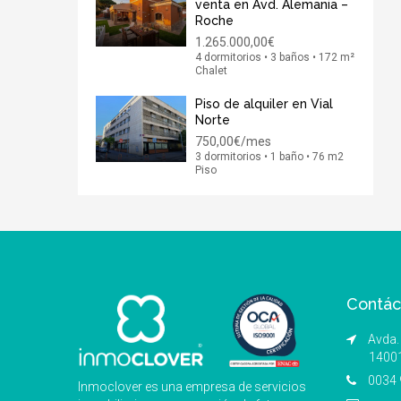
venta en Avd. Alemania –
Roche
1.265.000,00€
4 dormitorios • 3 baños • 172 m²
Chalet
Piso de alquiler en Vial
Norte
750,00€/mes
3 dormitorios • 1 baño • 76 m2
Piso
Contác
Avda. 
1400
0034 
Inmoclover es una empresa de servicios